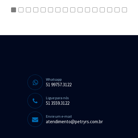
Whatsapp
51 99757.3122
Ligue para nós
51 3559.3122
Envie um e-mail
atendimento@petryrs.com.br