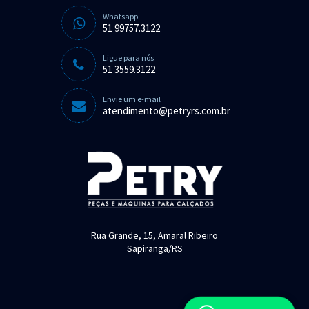
Whatsapp
51 99757.3122
Ligue para nós
51 3559.3122
Envie um e-mail
atendimento@petryrs.com.br
Rua Grande, 15, Amaral Ribeiro
Sapiranga/RS